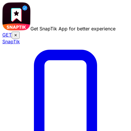
Get SnapTik App for better experience
GET
✕
Snap
Tik