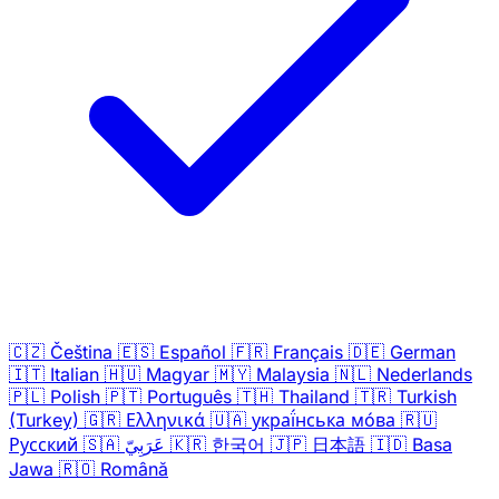
🇨🇿
Čeština
🇪🇸
Español
🇫🇷
Français
🇩🇪
German
🇮🇹
Italian
🇭🇺
Magyar
🇲🇾
Malaysia
🇳🇱
Nederlands
🇵🇱
Polish
🇵🇹
Português
🇹🇭
Thailand
🇹🇷
Turkish
(Turkey)
🇬🇷
Ελληνικά
🇺🇦
украї́нська мо́ва
🇷🇺
Русский
🇸🇦
عَرَبِيّ
🇰🇷
한국어
🇯🇵
日本語
🇮🇩
Basa
Jawa
🇷🇴
Română