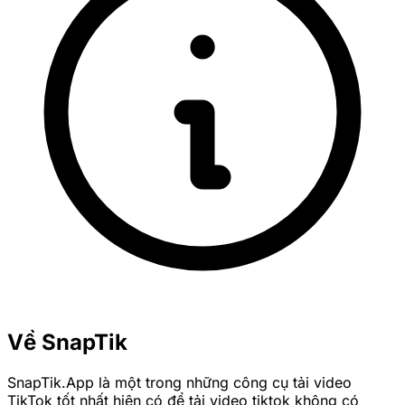
Về SnapTik
SnapTik.App là một trong những công cụ tải video
TikTok tốt nhất hiện có để tải video tiktok không có