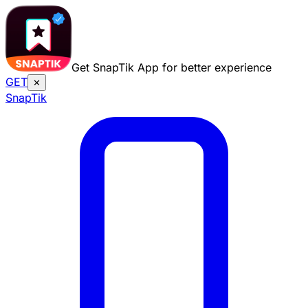
Get SnapTik App for better experience
GET
✕
Snap
Tik