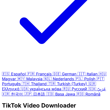
🇪🇸
Español
🇫🇷
Français
🇩🇪
German
🇮🇹
Italian
🇭🇺
Magyar
🇲🇾
Malaysia
🇳🇱
Nederlands
🇵🇱
Polish
🇵🇹
Português
🇹🇭
Thailand
🇹🇷
Turkish (Turkey)
🇬🇷
Ελληνικά
🇺🇦
украї́нська мо́ва
🇷🇺
Русский
🇸🇦
عَرَبِيّ
🇰🇷
한국어
🇯🇵
日本語
🇮🇩
Basa Jawa
🇷🇴
Română
TikTok Video Downloader