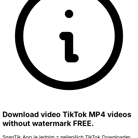
Download video TikTok MP4 videos
without watermark FREE.
SnapTik.App je jedním z nejlepších TikTok Downloader