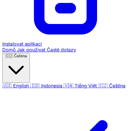
Instalovat aplikaci
Domů
Jak používat
Časté dotazy
🇨🇿
Čeština
🇺🇸
English
🇮🇩
Indonesia
🇻🇳
Tiếng Việt
🇨🇿
Čeština