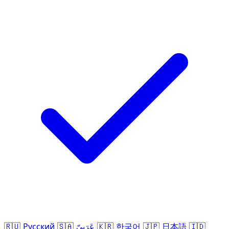
🇷🇺
Русский
🇸🇦
عَرَبِيّ
🇰🇷
한국어
🇯🇵
日本語
🇮🇩