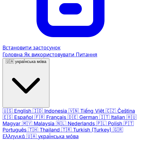
Встановити застосунок
Головна
Як використовувати
Питання
🇺🇦
украї́нська мо́ва
🇺🇸
English
🇮🇩
Indonesia
🇻🇳
Tiếng Việt
🇨🇿
Čeština
🇪🇸
Español
🇫🇷
Français
🇩🇪
German
🇮🇹
Italian
🇭🇺
Magyar
🇲🇾
Malaysia
🇳🇱
Nederlands
🇵🇱
Polish
🇵🇹
Português
🇹🇭
Thailand
🇹🇷
Turkish (Turkey)
🇬🇷
Ελληνικά
🇺🇦
украї́нська мо́ва