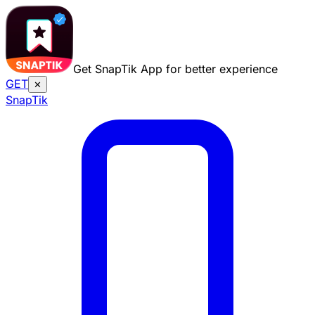
Get SnapTik App for better experience
GET
✕
Snap
Tik