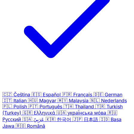
🇨🇿
Čeština
🇪🇸
Español
🇫🇷
Français
🇩🇪
German
🇮🇹
Italian
🇭🇺
Magyar
🇲🇾
Malaysia
🇳🇱
Nederlands
🇵🇱
Polish
🇵🇹
Português
🇹🇭
Thailand
🇹🇷
Turkish
(Turkey)
🇬🇷
Ελληνικά
🇺🇦
украї́нська мо́ва
🇷🇺
Русский
🇸🇦
عَرَبِيّ
🇰🇷
한국어
🇯🇵
日本語
🇮🇩
Basa
Jawa
🇷🇴
Română