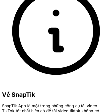
Về SnapTik
SnapTik.App là một trong những công cụ tải video
TikTok tốt nhất hiện có để tải video tiktok không có