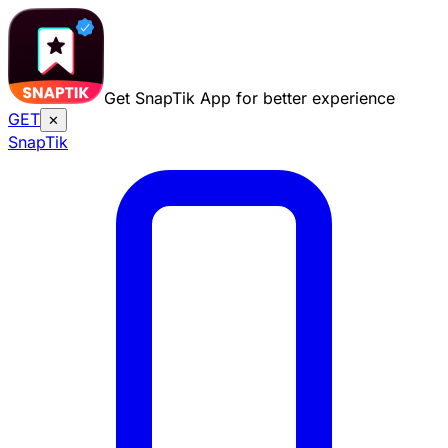
Get SnapTik App for better experience
GET
✕
Snap
Tik