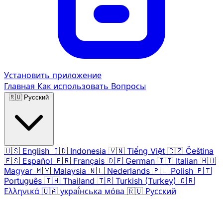
Установить приложение
Главная
Как использовать
Вопросы
🇷🇺
Русский
🇺🇸
English
🇮🇩
Indonesia
🇻🇳
Tiếng Việt
🇨🇿
Čeština
🇪🇸
Español
🇫🇷
Français
🇩🇪
German
🇮🇹
Italian
🇭🇺
Magyar
🇲🇾
Malaysia
🇳🇱
Nederlands
🇵🇱
Polish
🇵🇹
Português
🇹🇭
Thailand
🇹🇷
Turkish (Turkey)
🇬🇷
Ελληνικά
🇺🇦
украї́нська мо́ва
🇷🇺
Русский