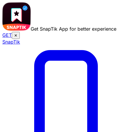
Get SnapTik App for better experience
GET
✕
Snap
Tik