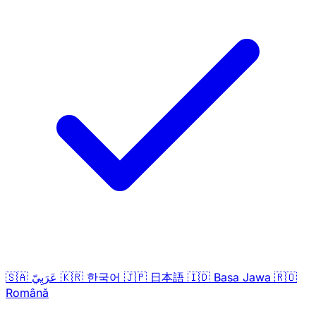
🇸🇦
عَرَبِيّ
🇰🇷
한국어
🇯🇵
日本語
🇮🇩
Basa Jawa
🇷🇴
Română