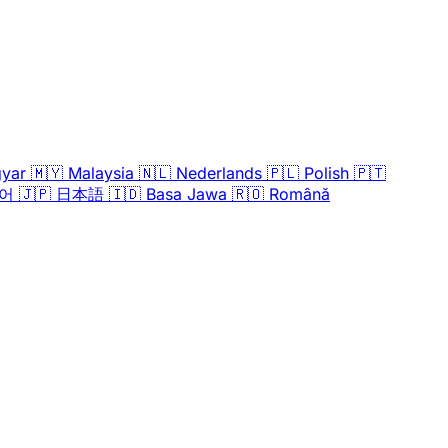
yar
🇲🇾
Malaysia
🇳🇱
Nederlands
🇵🇱
Polish
🇵🇹
어
🇯🇵
日本語
🇮🇩
Basa Jawa
🇷🇴
Română