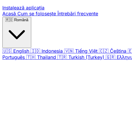
Instalează aplicația
Acasă
Cum se folosește
Întrebări frecvente
🇷🇴
Română
🇺🇸
English
🇮🇩
Indonesia
🇻🇳
Tiếng Việt
🇨🇿
Čeština

Português
🇹🇭
Thailand
🇹🇷
Turkish (Turkey)
🇬🇷
Ελλην