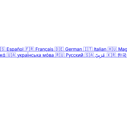
🇸
Español
🇫🇷
Français
🇩🇪
German
🇮🇹
Italian
🇭🇺
Mag
ικά
🇺🇦
украї́нська мо́ва
🇷🇺
Русский
🇸🇦
عَرَبِيّ
🇰🇷
한국