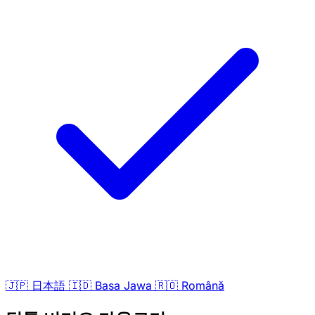
🇯🇵
日本語
🇮🇩
Basa Jawa
🇷🇴
Română