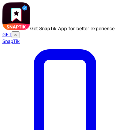
Get SnapTik App for better experience
GET
✕
Snap
Tik