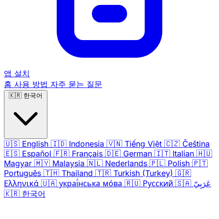
앱 설치
홈
사용 방법
자주 묻는 질문
🇰🇷
한국어
🇺🇸
English
🇮🇩
Indonesia
🇻🇳
Tiếng Việt
🇨🇿
Čeština
🇪🇸
Español
🇫🇷
Français
🇩🇪
German
🇮🇹
Italian
🇭🇺
Magyar
🇲🇾
Malaysia
🇳🇱
Nederlands
🇵🇱
Polish
🇵🇹
Português
🇹🇭
Thailand
🇹🇷
Turkish (Turkey)
🇬🇷
Ελληνικά
🇺🇦
украї́нська мо́ва
🇷🇺
Русский
🇸🇦
عَرَبِيّ
🇰🇷
한국어