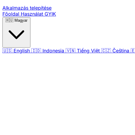
Alkalmazás telepítése
Főoldal
Használat
GYIK
🇭🇺
Magyar
🇺🇸
English
🇮🇩
Indonesia
🇻🇳
Tiếng Việt
🇨🇿
Čeština
