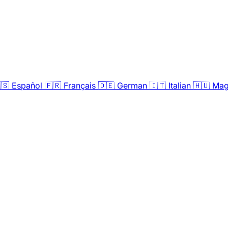
🇸
Español
🇫🇷
Français
🇩🇪
German
🇮🇹
Italian
🇭🇺
Mag