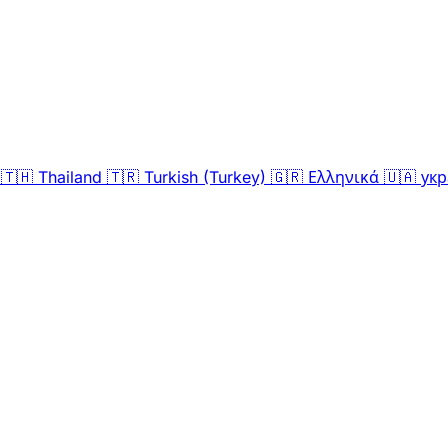
🇹🇭
Thailand
🇹🇷
Turkish (Turkey)
🇬🇷
Ελληνικά
🇺🇦
укр