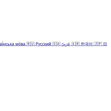
аї́нська мо́ва
🇷🇺
Русский
🇸🇦
عَرَبِيّ
🇰🇷
한국어
🇯🇵
日