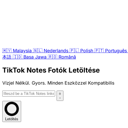
🇲🇾
Malaysia
🇳🇱
Nederlands
🇵🇱
Polish
🇵🇹
Português
本語
🇮🇩
Basa Jawa
🇷🇴
Română
TikTok Notes Fotók Letöltése
Vízjel Nélkül. Gyors. Minden Eszközzel Kompatibilis
Letöltés