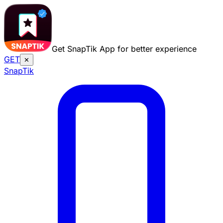
Get SnapTik App for better experience
GET
✕
Snap
Tik