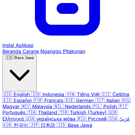
Instal Aplikasi
Beranda
Carane Nganggo
Pitakonan
🇮🇩
Basa Jawa
🇺🇸
English
🇮🇩
Indonesia
🇻🇳
Tiếng Việt
🇨🇿
Čeština
🇪🇸
Español
🇫🇷
Français
🇩🇪
German
🇮🇹
Italian
🇭🇺
Magyar
🇲🇾
Malaysia
🇳🇱
Nederlands
🇵🇱
Polish
🇵🇹
Português
🇹🇭
Thailand
🇹🇷
Turkish (Turkey)
🇬🇷
Ελληνικά
🇺🇦
украї́нська мо́ва
🇷🇺
Русский
🇸🇦
عَرَبِيّ
🇰🇷
한국어
🇯🇵
日本語
🇮🇩
Basa Jawa